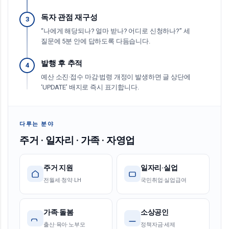
독자 관점 재구성
3
“나에게 해당되나? 얼마 받나? 어디로 신청하나?” 세
질문에 5분 안에 답하도록 다듬습니다.
발행 후 추적
4
예산 소진·접수 마감·법령 개정이 발생하면 글 상단에
‘UPDATE’ 배지로 즉시 표기합니다.
다루는 분야
주거 · 일자리 · 가족 · 자영업
주거 지원
일자리·실업
전월세·청약·LH
국민취업·실업급여
가족·돌봄
소상공인
출산·육아·노부모
정책자금·세제