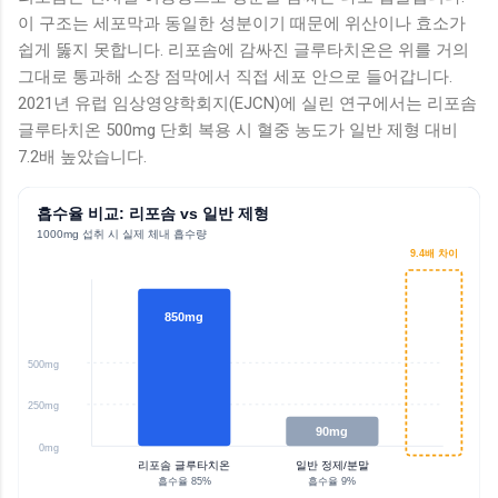
이 구조는 세포막과 동일한 성분이기 때문에 위산이나 효소가
쉽게 뚫지 못합니다. 리포솜에 감싸진 글루타치온은 위를 거의
그대로 통과해 소장 점막에서 직접 세포 안으로 들어갑니다.
2021년 유럽 임상영양학회지(EJCN)에 실린 연구에서는 리포솜
글루타치온 500mg 단회 복용 시 혈중 농도가 일반 제형 대비
7.2배 높았습니다.
흡수율 비교: 리포솜 vs 일반 제형
1000mg 섭취 시 실제 체내 흡수량
9.4배 차이
850mg
500mg
250mg
90mg
0mg
리포솜 글루타치온
일반 정제/분말
흡수율 85%
흡수율 9%