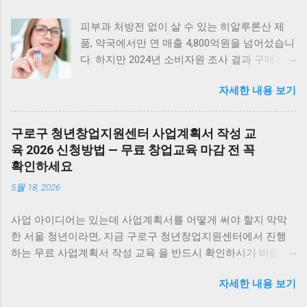
피부과 처방전 없이 살 수 있는 히알루론산 제
품, 약국에서만 연 매출 4,800억원을 넘어섰습니
다. 하지만 2024년 소비자원 조사 결과 구매자
10명 중 7명이 "3주 이상 썼는데 변화를 못 느꼈
자세한 내용 보기
다"고 답했습니다. 문제는 제품 자체가 아니라
분자량과 사용 타이밍, 그리고 피부 장벽 상태였
습니다. 1% 고농도를 매일 발라도 분자량이
구로구 청년창업지원센터 사업계획서 작성 교
1,000kDa 이상이면 각질층 통과율이 2% 미만입
육 2026 신청방법 — 무료 창업교육 마감 전 꼭
니다. 반대로 500Da 이하 저분자를 경구 복용해
확인하세요
도 위산 분해로 실제 피부 도달량은 섭취량의
5월 18, 2026
8%에 불과합니다. 이 글은 히알루론산을 '효과
있게' 쓰는 3가지 분자량별 전략과, 실제 피부 수
사업 아이디어는 있는데 사업계획서를 어떻게 써야 할지 막막
분 측정 데이터를 기반으로 72%가 실패한 이유
한 서울 청년이라면, 지금 구로구 청년창업지원센터에서 진행
를 정리합니다. 히알루론산이 피부에서 하는 일
하는 무료 사업계획서 작성 교육 을 반드시 확인하시기 바랍니
— 자기 무게 1,000배 수분 결합 히알루론산
다. 2026년 상반기 6회차 일반 창업교육으로, 정부지원사업 신
(Hyaluronic Acid, HA)은 인체 진피층에 원래 존
자세한 내용 보기
청이나 투자유치에 바로 활용할 수 있는 실전 역량을 키울 수 있
재하는 다당류 고분자입니다. 1g당 최대 6리터
는 기회입니다. 📌 한눈에 보기 구로구 청년창업지원센터에서
의 물을 끌어당겨 묶어두는 능력이 있어, 피부