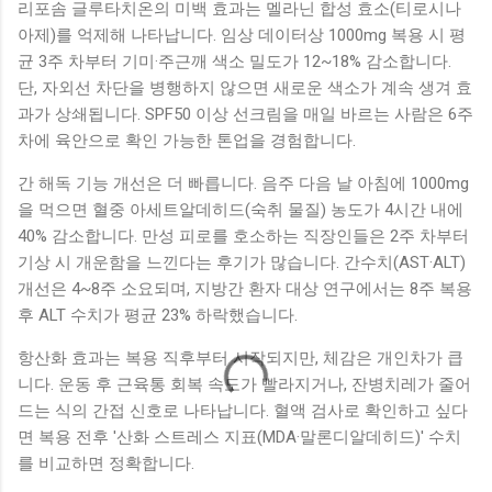
리포솜 글루타치온의 미백 효과는 멜라닌 합성 효소(티로시나
아제)를 억제해 나타납니다. 임상 데이터상 1000mg 복용 시 평
균 3주 차부터 기미·주근깨 색소 밀도가 12~18% 감소합니다.
단, 자외선 차단을 병행하지 않으면 새로운 색소가 계속 생겨 효
과가 상쇄됩니다. SPF50 이상 선크림을 매일 바르는 사람은 6주
차에 육안으로 확인 가능한 톤업을 경험합니다.
간 해독 기능 개선은 더 빠릅니다. 음주 다음 날 아침에 1000mg
을 먹으면 혈중 아세트알데히드(숙취 물질) 농도가 4시간 내에
40% 감소합니다. 만성 피로를 호소하는 직장인들은 2주 차부터
기상 시 개운함을 느낀다는 후기가 많습니다. 간수치(AST·ALT)
개선은 4~8주 소요되며, 지방간 환자 대상 연구에서는 8주 복용
후 ALT 수치가 평균 23% 하락했습니다.
항산화 효과는 복용 직후부터 시작되지만, 체감은 개인차가 큽
니다. 운동 후 근육통 회복 속도가 빨라지거나, 잔병치레가 줄어
드는 식의 간접 신호로 나타납니다. 혈액 검사로 확인하고 싶다
면 복용 전후 '산화 스트레스 지표(MDA·말론디알데히드)' 수치
를 비교하면 정확합니다.