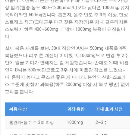
나옵니다. 선택 기준은 간단합니다. 체내 글루타치온 수치가 정
상 범위(혈중 농도 800~1200μmol/L)보다 낮다면 1000mg, 유지
목적이라면 500mg입니다. 흡연자, 음주 빈도 주 3회 이상, 만성
스트레스 직군(교대근무·야근 잦은 직장인)은 체내 글루타치온
소모량이 하루 400~600mg 더 많아 1000mg 복용이 권장됩니
다.
실제 복용 사례를 보면, 30대 직장인 A씨는 500mg 제품을 4주
복용했으나 피부 톤 개선이 미미했고, 1000mg으로 변경 후 2주
만에 얼굴 기미가 연해지는 걸 체감했습니다. 반대로 20대 비흡
연자 B씨는 500mg만으로도 3주 차에 피로감 감소를 느꼈습니
다. 용량이 높다고 무조건 좋은 게 아니라, 본인의 산화 스트레
스 수준에 맞춰야 과복용(하루 2000mg 이상 시 복부 팽만) 없이
효과를 봅니다.
복용 대상
권장 용량
기대 효과 시점
흡연자/음주 주 3회 이상
1000mg
2~3주